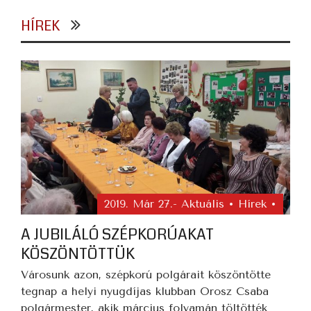
HÍREK
2019. Már 27.
- Aktuális • Hírek •
A JUBILÁLÓ SZÉPKORÚAKAT
KÖSZÖNTÖTTÜK
Városunk azon, szépkorú polgárait köszöntötte
tegnap a helyi nyugdíjas klubban Orosz Csaba
polgármester, akik március folyamán töltötték