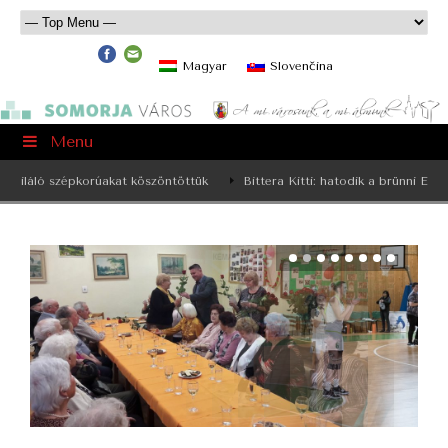
Magyar
Slovenčina
Menu
láló szépkorúakat köszöntöttük
Bittera Kitti: hatodik a brünni Európa-