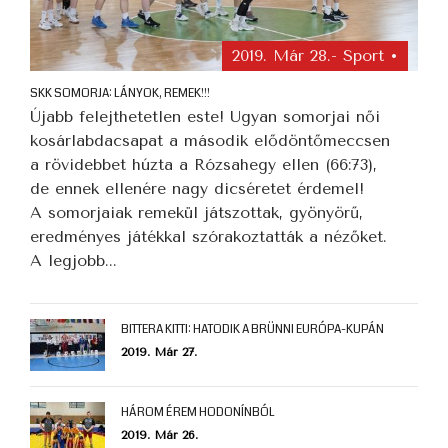
2019. Már 28.
- Sport •
SKK SOMORJA: LÁNYOK, REMEK!!!
Újabb felejthetetlen este! Ugyan somorjai női
kosárlabdacsapat a második elődöntőmeccsen
a rövidebbet húzta a Rózsahegy ellen (66:73),
de ennek ellenére nagy dicséretet érdemel!
A somorjaiak remekül játszottak, gyönyörű,
eredményes játékkal szórakoztatták a nézőket.
A legjobb...
BITTERA KITTI: HATODIK A BRÜNNI EURÓPA-KUPÁN
2019. Már 27.
HÁROM ÉREM HODONÍNBÓL
2019. Már 26.