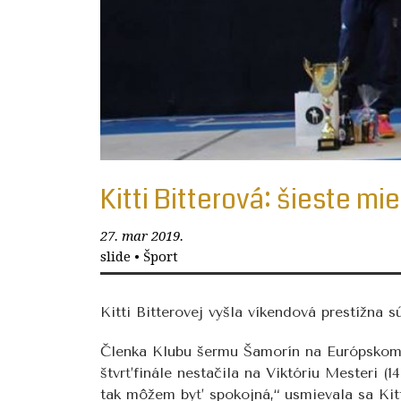
Kitti Bitterová: šieste m
27. mar 2019.
slide
•
Šport
Kitti Bitterovej vyšla víkendová prestížna s
Členka Klubu šermu Šamorín na Európskom po
štvrťfinále nestačila na Viktóriu Mesteri (
tak môžem byť spokojná,“ usmievala sa Kit