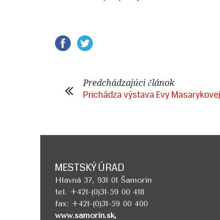
Predchádzajúci článok
Prichádza výstava Evy Masarykove
MESTSKÝ ÚRAD
Hlavná 37, 931 01 Šamorín
tel. +421-(0)31-59 00 418
fax: +421-(0)31-59 00 400
www.samorin.sk,