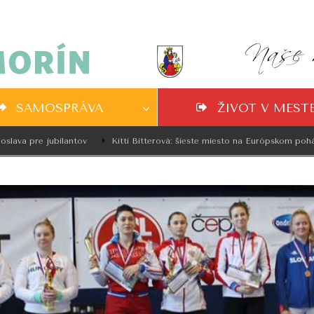
SAMOSPRÁVA
ŽIVOT V MEST
va pre jubilantov
Kitti Bitterová: šieste miesto na Európskom pohári v