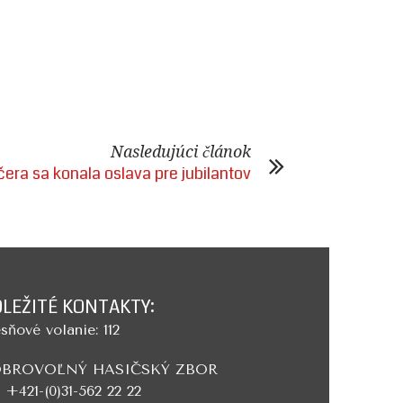
Nasledujúci článok
čera sa konala oslava pre jubilantov
LEŽITÉ KONTAKTY:
sňové volanie: 112
BROVOĽNÝ HASIČSKÝ ZBOR
. +421-(0)31-562 22 22