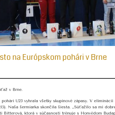
iesto na Európskom pohári v Brne
úťaž v Brne.
hári U23 vyhrala všetky skupinové zápasy. V eliminácií si
14:15). Naša šermiarka skončila šiesta. ,,Súťažilo sa mi d
ti Bitterová, ktorá v súčasnosti trénuje s Honvédom Buda