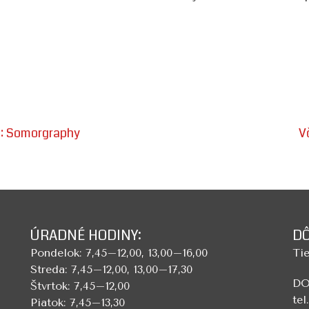
j: Somorgraphy
V
ÚRADNÉ HODINY:
DÔ
Pondelok: 7,45–12,00, 13,00–16,00
Tie
Streda: 7,45–12,00, 13,00–17,30
DO
Štvrtok: 7,45–12,00
tel
Piatok: 7,45–13,30