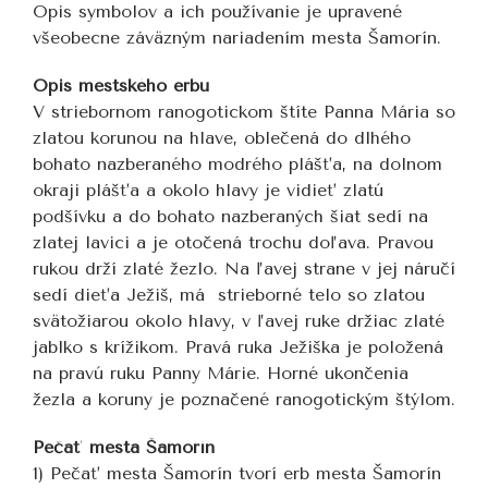
Opis symbolov a ich používanie je upravené
všeobecne záväzným nariadením mesta Šamorín.
Opis mestského erbu
V striebornom ranogotickom štíte Panna Mária so
zlatou korunou na hlave, oblečená do dlhého
bohato nazberaného modrého plášťa, na dolnom
okraji plášťa a okolo hlavy je vidieť zlatú
podšívku a do bohato nazberaných šiat sedí na
zlatej lavici a je otočená trochu doľava. Pravou
rukou drží zlaté žezlo. Na ľavej strane v jej náručí
sedí dieťa Ježiš, má strieborné telo so zlatou
svätožiarou okolo hlavy, v ľavej ruke držiac zlaté
jablko s krížikom. Pravá ruka Ježiška je položená
na pravú ruku Panny Márie. Horné ukončenia
žezla a koruny je poznačené ranogotickým štýlom.
Pečať mesta Šamorín
1) Pečať mesta Šamorín tvorí erb mesta Šamorín