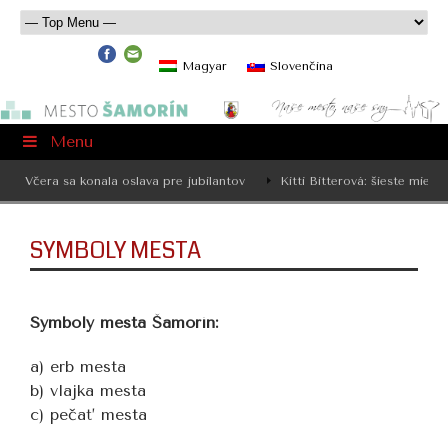
Magyar
Slovenčina
Menu
Včera sa konala oslava pre jubilantov
Kitti Bitterová: šieste miest
SYMBOLY MESTA
Symboly mesta Šamorín:
a) erb mesta
b) vlajka mesta
c) pečať mesta