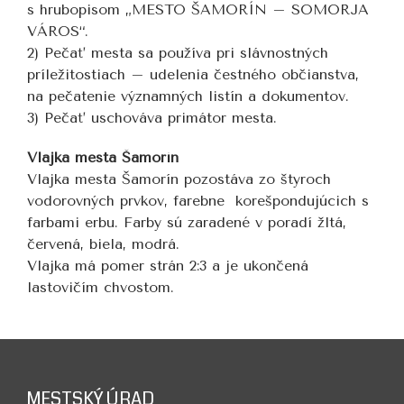
s hrubopisom „MESTO ŠAMORÍN – SOMORJA
VÁROS“.
2) Pečať mesta sa používa pri slávnostných
príležitostiach – udelenia čestného občianstva,
na pečatenie významných listín a dokumentov.
3) Pečať uschováva primátor mesta.
Vlajka mesta Šamorín
Vlajka mesta Šamorín pozostáva zo štyroch
vodorovných prvkov, farebne korešpondujúcich s
farbami erbu. Farby sú zaradené v poradí žltá,
červená, biela, modrá.
Vlajka má pomer strán 2:3 a je ukončená
lastovičím chvostom.
MESTSKÝ ÚRAD