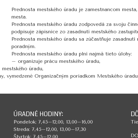
Prednosta mestského úradu je zamestnancom mesta,
mesta.
Prednosta mestského úradu zodpovedá za svoju činn
podpisuje zápisnice zo zasadnutí mestského zastupite
Prednosta mestského úradu sa zúčastňuje zasadnutí 
poradným.
Prednosta mestského úradu plní najmä tieto úlohy:
– organizuje prácu mestského úradu,
 mestského úradu,
ohy, vymedzené Organizačným poriadkom Mestského úradu
ÚRADNÉ HODINY:
DÔ
Pondelok: 7,45–12,00, 13,00–16,00
Tie
Streda: 7,45–12,00, 13,00–17,30
DO
Štvrtok: 7,45–12,00