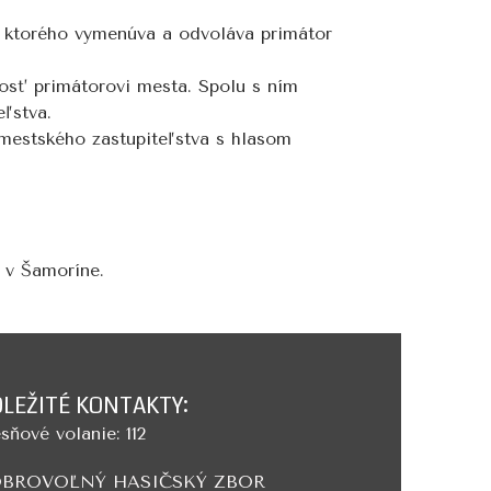
 ktorého vymenúva a odvoláva primátor
osť primátorovi mesta. Spolu s ním
ľstva.
mestského zastupiteľstva s hlasom
 v Šamoríne.
LEŽITÉ KONTAKTY:
sňové volanie: 112
BROVOĽNÝ HASIČSKÝ ZBOR