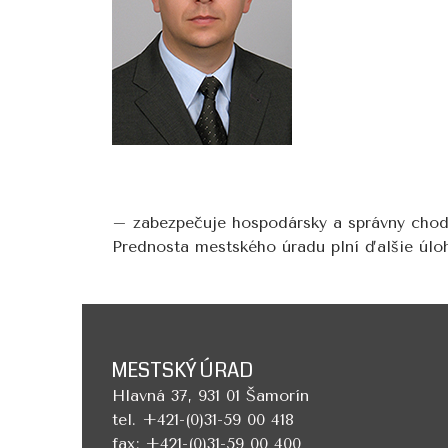
– zabezpečuje hospodársky a správny chod
Prednosta mestského úradu plní ďalšie úl
MESTSKÝ ÚRAD
Hlavná 37, 931 01 Šamorín
tel. +421-(0)31-59 00 418
fax: +421-(0)31-59 00 400