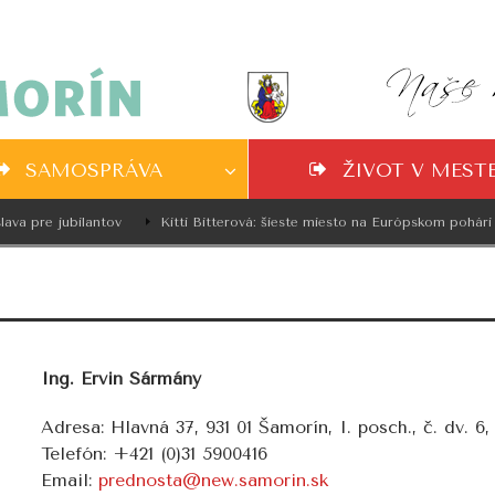
SAMOSPRÁVA
ŽIVOT V MEST
va pre jubilantov
Kitti Bitterová: šieste miesto na Európskom pohári v
Ing. Ervin Sármány
Adresa: Hlavná 37, 931 01 Šamorín, I. posch., č. dv. 6,
Telefón: +421 (0)31 5900416
Email:
prednosta@new.samorin.sk